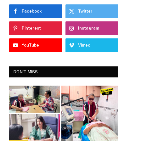
Facebook
Twitter
Pinterest
Instagram
YouTube
Vimeo
DON'T MISS