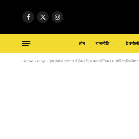
Facebook
X
Instagram
(Twitter)
होम
राजनीति
टेक्नोल
Home
»
Blog
»
होम डेकोर्ज़ स्टोर ने मोज़ैक इवेंट्स फेस्टहॉलिक 1.0 शॉपिंग एक्ज़िब