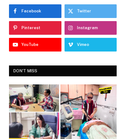
Facebook
Twitter
Pinterest
Instagram
YouTube
Vimeo
DON'T MISS