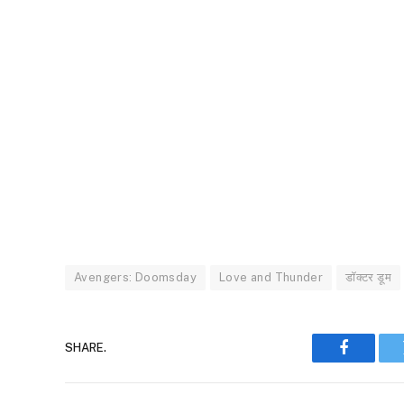
Avengers: Doomsday
Love and Thunder
डॉक्टर डूम
SHARE.
Faceboo