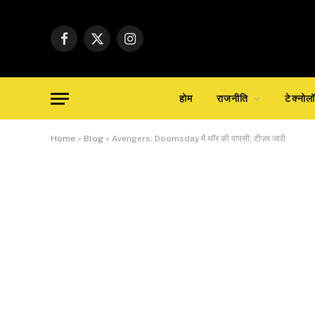
Facebook
X
Instagram
(Twitter)
होम
राजनीति
टेक्नोल
Home
»
Blog
»
Avengers: Doomsday में थॉर की वापसी; टीज़र जारी