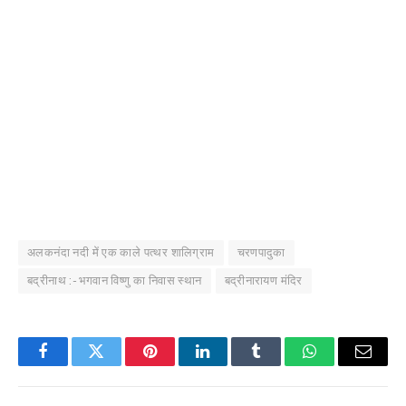
अलकनंदा नदी में एक काले पत्थर शालिग्राम
चरणपादुका
बद्रीनाथ :- भगवान विष्णु का निवास स्थान
बद्रीनारायण मंदिर
Facebook
Twitter
Pinterest
LinkedIn
Tumblr
WhatsApp
Email