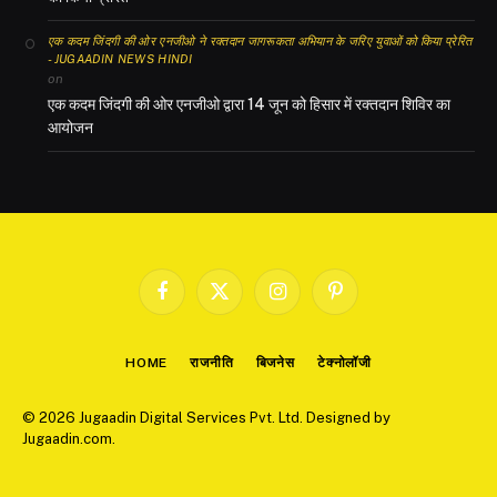
एक कदम जिंदगी की ओर एनजीओ ने रक्तदान जागरूकता अभियान के जरिए युवाओं को किया प्रेरित
- JUGAADIN NEWS HINDI
on
एक कदम जिंदगी की ओर एनजीओ द्वारा 14 जून को हिसार में रक्तदान शिविर का
आयोजन
Facebook
X
Instagram
Pinterest
(Twitter)
HOME
राजनीति
बिजनेस
टेक्नोलॉजी
© 2026 Jugaadin Digital Services Pvt. Ltd. Designed by
Jugaadin.com
.