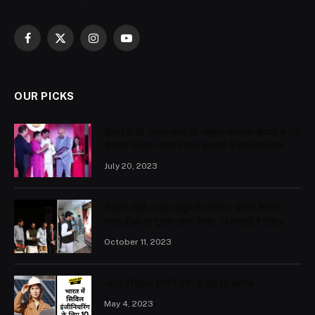
Facebook
X
Instagram
YouTube
(Twitter)
OUR PICKS
हिसार के डॉ. तरूण सपरा को उत्कृष्ट स्वास्थ्य सेवाओं के लिए
केंद्रीय परिवहन मंत्री नितिन गडकरी ने सम्मानित किया
July 20, 2023
केंद्रीय मंत्री अनुराग ठाकुर ने एनिमेटेड सीरीज केटीबी-
भारत हैं हम का ट्रेलर लॉन्च किया; 19 भाषाओं में रिलीज़
October 11, 2023
भारत में सिविल इंजीनियरिंग के लिए 10 कॉलेज
May 4, 2023