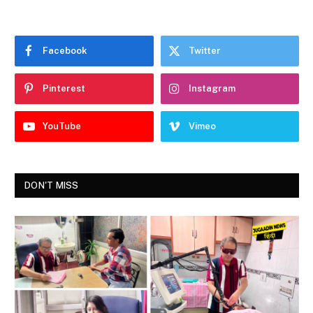
Facebook
Twitter
Pinterest
Instagram
YouTube
Vimeo
DON'T MISS