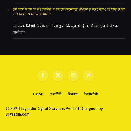
एक कदम जिंदगी की ओर एनजीओ ने रक्तदान जागरूकता अभियान के जरिए युवाओं को किया प्रेरित
- JUGAADIN NEWS HINDI
on
एक कदम जिंदगी की ओर एनजीओ द्वारा 14 जून को हिसार में रक्तदान शिविर का
आयोजन
Facebook
X
Instagram
Pinterest
(Twitter)
HOME
राजनीति
बिजनेस
टेक्नोलॉजी
© 2026 Jugaadin Digital Services Pvt. Ltd. Designed by
Jugaadin.com
.