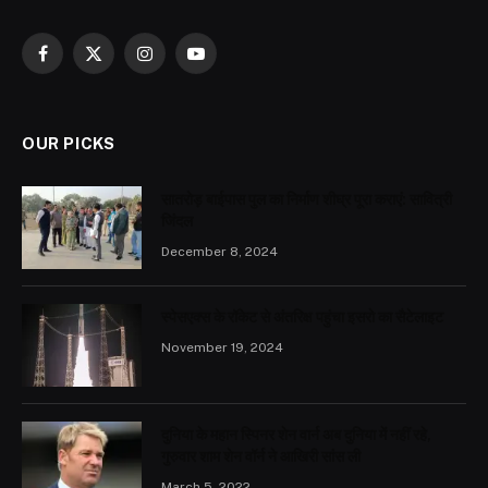
Facebook
X
Instagram
YouTube
(Twitter)
OUR PICKS
सातरोड़ बाईपास पुल का निर्माण शीघ्र पूरा कराएं: सावित्री
जिंदल
December 8, 2024
स्पेसएक्स के रॉकेट से अंतरिक्ष पहुंचा इसरो का सैटेलाइट
November 19, 2024
दुनिया के महान स्पिनर शेन वार्न अब दुनिया में नहीं रहे,
गुरुवार शाम शेन वॉर्न ने आखिरी सांस ली
March 5, 2022