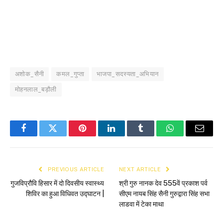
अशोक_सैनी
कमल_गुप्ता
भाजपा_सदस्यता_अभियान
मोहनलाल_बड़ौली
Facebook
Twitter
Pinterest
LinkedIn
Tumblr
WhatsApp
Email
PREVIOUS ARTICLE
NEXT ARTICLE
गुजविप्रौवि हिसार में दो दिवसीय स्वास्थ्य
श्री गुरु नानक देव 555वें प्रकाश पर्व
शिविर का हुआ विधिवत उद्घाटन |
सीएम नायब सिंह सैनी गुरुद्वारा सिंह सभा
लाडवा में टेका माथा