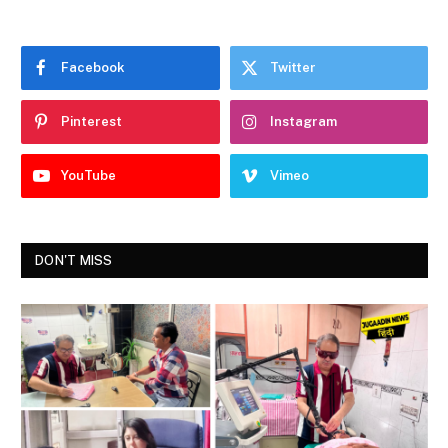
Facebook
Twitter
Pinterest
Instagram
YouTube
Vimeo
DON'T MISS