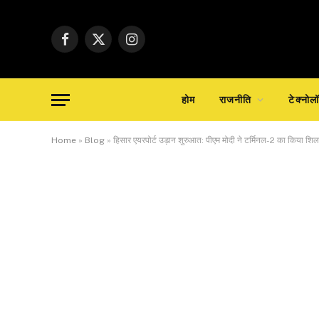
Facebook
X
Instagram
(Twitter)
होम
राजनीति
टेक्नोल
Home
»
Blog
»
हिसार एयरपोर्ट उड़ान शुरुआत: पीएम मोदी ने टर्मिनल-2 का किया शिल