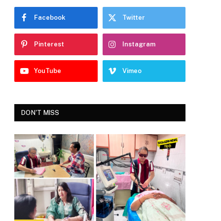
Facebook
Twitter
Pinterest
Instagram
YouTube
Vimeo
DON'T MISS