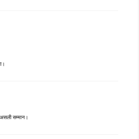
या।
या असली सम्मान।