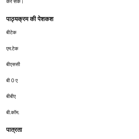
कर सकें।
पाठ्यक्रम की पेशकश
बीटेक
एम.टेक
बीएससी
बी 0 ए
बीबीए
बी.कॉम.
पात्रता