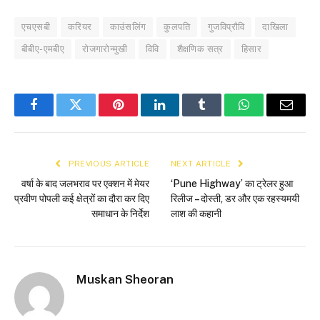
एचएसबी
करियर
काउंसलिंग
कुलपति
गुजविप्रौवि
दाखिला
बीबीए-एमबीए
रोजगारोन्मुखी
विवि
शैक्षणिक सत्र
हिसार
Facebook
Twitter
Pinterest
LinkedIn
Tumblr
WhatsApp
Email
PREVIOUS ARTICLE
NEXT ARTICLE
वर्षा के बाद जलभराव पर एक्शन में मेयर
‘Pune Highway’ का ट्रेलर हुआ
प्रवीण पोपली कई क्षेत्रों का दौरा कर दिए
रिलीज – दोस्ती, डर और एक रहस्यमयी
समाधान के निर्देश
लाश की कहानी
Muskan Sheoran