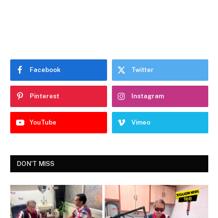
Facebook
Twitter
Pinterest
Instagram
YouTube
Vimeo
DON'T MISS