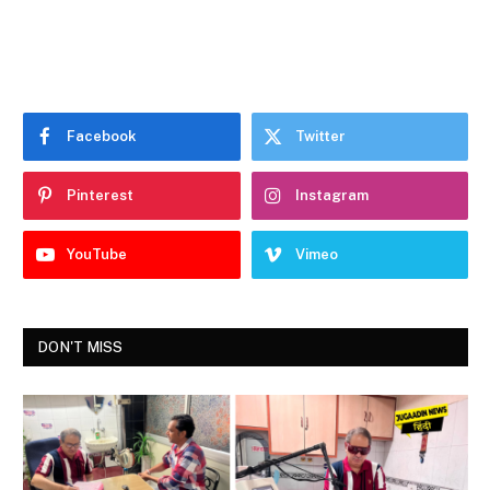
Facebook
Twitter
Pinterest
Instagram
YouTube
Vimeo
DON'T MISS