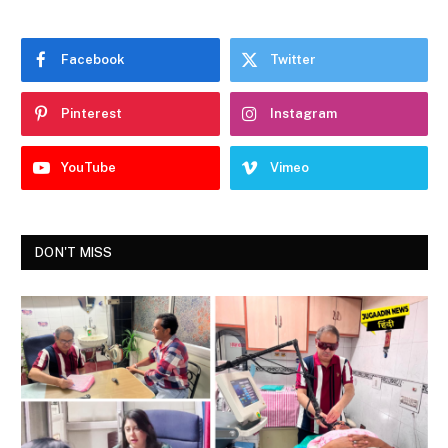
Facebook
Twitter
Pinterest
Instagram
YouTube
Vimeo
DON'T MISS