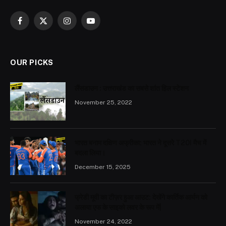
Facebook
X
Instagram
YouTube
(Twitter)
OUR PICKS
लैंसडाउन : उत्तराखंड का सबसे शांत हिल स्टेशन
November 25, 2022
भारत बनाम दक्षिण अफ्रीका: भारत ने दूसरे T20I मैच में
बदला लिया।
December 15, 2025
फ्रेडी मूवी का टीज़र हुआ आउट: देखेंगे कार्तिक आर्यन को
अलाया एफ के साइको लवर के रूप में|
November 24, 2022