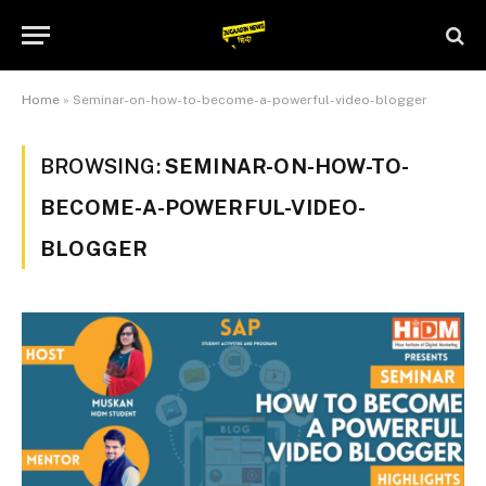
Home
»
Seminar-on-how-to-become-a-powerful-video-blogger
BROWSING:
SEMINAR-ON-HOW-TO-
BECOME-A-POWERFUL-VIDEO-
BLOGGER