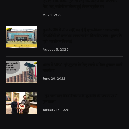
हिसार में डॉ. कमल गुप्ता से शंभू नाथ केसरी की शिष्टाचार
भेंट, लघु उद्योगों को लेकर हुई विस्तारपूर्वक चर
May 4, 2025
गुजविप्रौवि में फीस नहीं, पढ़ाई है प्राथमिकता: जरूरतमंद
विद्यार्थियों को हरसंभव सहायता देगा विश्वविद्यालय : कुलपति
प्रो. नरसीराम बिश्नोई
August 5, 2025
भारत में MBA ग्रेजुएट्स के लिए सबसे अधिक भुगतान वाली
नौकरियां
June 29, 2022
“गुरु जम्भेश्वर विश्वविद्यालय के कुलपति की राज्यपाल से
मुलाकात”
January 17, 2025