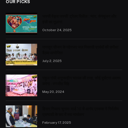
OUR PICKS
जस्सी वेड्स जस्सी’ ट्रेलर रिलीज़ : प्यार, कंफ्यूजन और
हंसी का तूफ़ान!
October 24, 2025
मानसून सीजन के मद्देनजर जल निकासी प्रबंधों की समीक्षा
बैठक आयोजित
July 2, 2025
राहुल गांधी अनुभवहीन चालक की तरह, कोई दुर्घटना अवश्य
करेगा : रणजीत सिंह
May 20, 2024
हिसार निकाय चुनावः वार्ड 16 से आनंद प्रकाश ने निर्दलीय
प्रत्याशी के रूप में भरा नामांकन
February 17, 2025