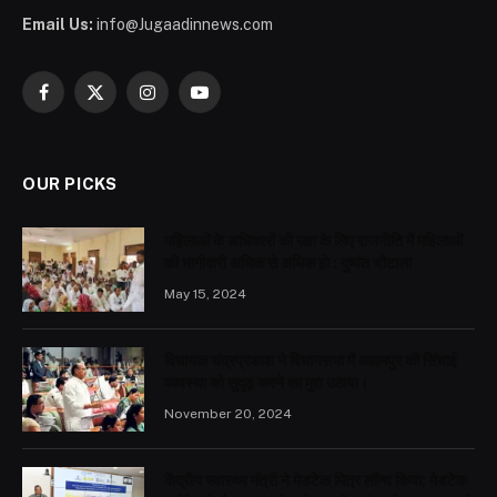
Email Us:
info@Jugaadinnews.com
Facebook
X
Instagram
YouTube
(Twitter)
OUR PICKS
महिलाओं के अधिकारों की रक्षा के लिए राजनीति में महिलाओं
की भागीदारी अधिक से अधिक हो : दुष्यंत चौटाला
May 15, 2024
विधायक चंद्रप्रकाश ने विधानसभा में आदमपुर की सिंचाई
व्यवस्था को सुदृढ़ करने का मुद्दा उठाया।
November 20, 2024
केंद्रीय स्वास्थ्य मंत्री ने मेडटेक मित्र लॉन्च किया; मेडटेक