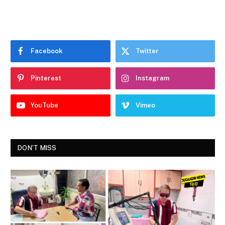
Facebook
Twitter
Pinterest
Instagram
YouTube
Vimeo
DON'T MISS