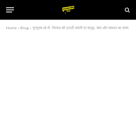
Home
»
Blog
»
युगपुरुष ओ.पी. जिन्दल की 95वीं जयंती पर श्रद्धा, सेवा और संकल्प का संगम