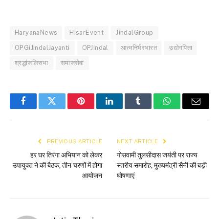
HaryanaNews
HisarEvent
JindalGroup
OPGiJindalJayanti
OPJindal
आत्मनिर्भरभारत
उद्योगपिता
श्रद्धांजलिसभा
समाजसेवा
Facebook
Twitter
Pinterest
LinkedIn
Tumblr
WhatsApp
Email
PREVIOUS ARTICLE
NEXT ARTICLE
हर घर तिरंगा अभियान को लेकर
गोसवामी तुलसीदास जयंती पर राज्य
उपायुक्त ने की बैठक, तीन चरणों में होगा
स्तरीय समारोह, मुख्यमंत्री सैनी की बड़ी
आयोजन
घोषणाएं