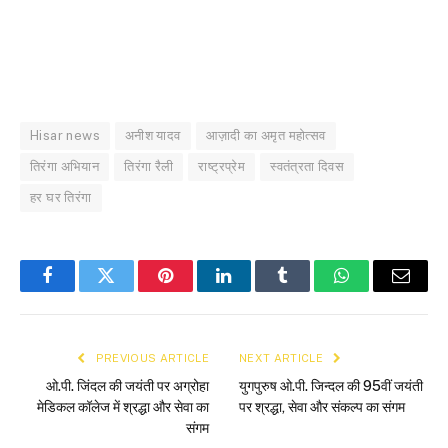
Hisar news
अनीश यादव
आज़ादी का अमृत महोत्सव
तिरंगा अभियान
तिरंगा रैली
राष्ट्रप्रेम
स्वतंत्रता दिवस
हर घर तिरंगा
Facebook
Twitter
Pinterest
LinkedIn
Tumblr
WhatsApp
Email
PREVIOUS ARTICLE
NEXT ARTICLE
ओ.पी. जिंदल की जयंती पर अग्रोहा
युगपुरुष ओ.पी. जिन्दल की 95वीं जयंती
मेडिकल कॉलेज में श्रद्धा और सेवा का
पर श्रद्धा, सेवा और संकल्प का संगम
संगम