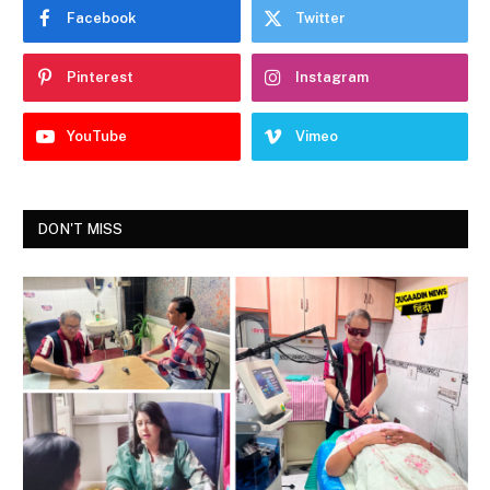
Facebook
Twitter
Pinterest
Instagram
YouTube
Vimeo
DON'T MISS