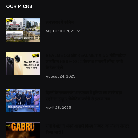
OUR PICKS
इलाहाबाद में कॉलेज
September 4, 2022
REALME 5G और REALME 11X 5G मीडियाटेक
डाइमेंशन 6100+ SOC के साथ भारत में लॉन्च; सभी
डिटेल्स देखे
August 24, 2023
दिल्ली के सफदरजंग अस्पताल में दुनिया का सबसे बड़ा
एड्रेनल ट्यूमर रोबोटिक सर्जरी से हटाया गया
April 28, 2025
सनी देओल ने अपने आगामी फिल्म ‘गब्बरु’ का मोशन पोस्टर
किया जारी |