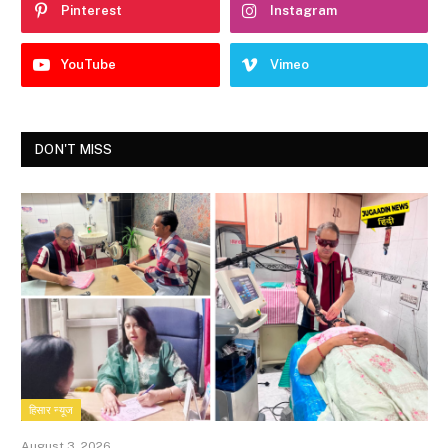
Pinterest
Instagram
YouTube
Vimeo
DON'T MISS
हिसार न्यूज
August 3, 2026